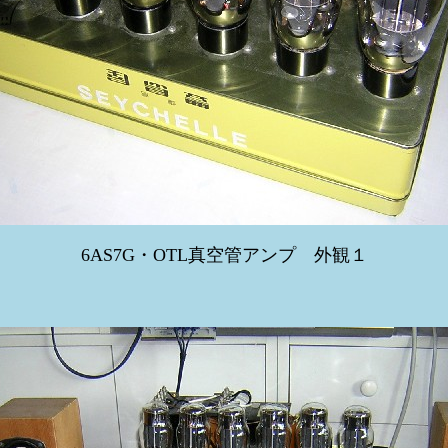
6AS7G・OTL真空管アンプ 外観１