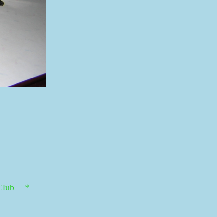
Club ＊