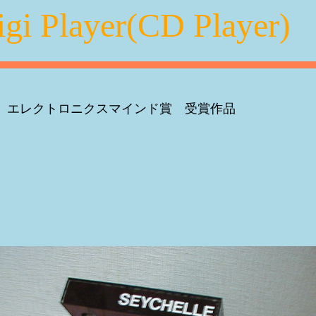
Player(CD Player)
 エレクトロニクスマインド賞 受賞作品