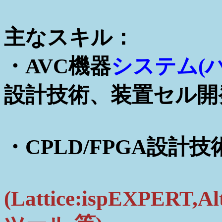
主なスキル：
・AVC機器
システム(ハ
設計技術、装置セル開
・
CPLD/FPGA設計技
(Lattice:ispEXPERT,Al