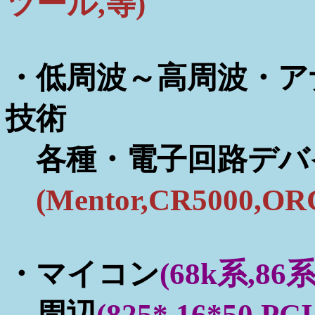
ツール,等)
・低周波～高周波・ア
技術
各種・電子回路デバ
(Mentor,CR5000,O
・マイコン
(68k系,86
周辺
(825*,16*50,PCI